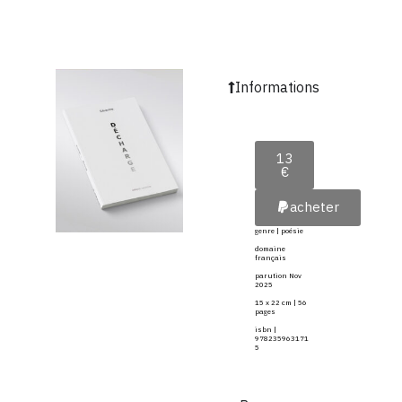
Informations
13
€
acheter
genre | poésie
domaine
français
parution Nov
2025
15 x 22 cm | 56
pages
isbn |
978235963171
5